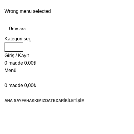
TÜRKİYE'NİN KABLO MERKEZİ!
Wrong menu selected
Kategori seç
Arama
Giriş / Kayıt
0
madde
0,00
₺
Menü
0
madde
0,00
₺
KATEGORİLER
ANA SAYFA
HAKKIMIZDA
TEDARIK
İLETIŞIM
Büyütmek için tıklayın