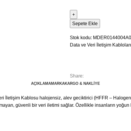
Sepete Ekle
Stok kodu:
MDER0144004A
Data ve Veri İletişim Kabloları
Share:
AÇIKLAMA
MARKA
KARGO & NAKLIYE
i İletişim Kablosu halojensiz, alev geciktirici (HFFR – Haloge
ymayan, güvenli bir veri iletimi sağlar. Özellikle insanların yoğu