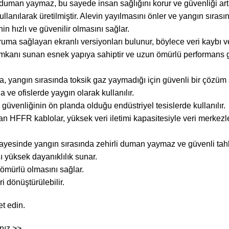
uman yaymaz, bu sayede insan sağlığını korur ve güvenliği artır
llanılarak üretilmiştir. Alevin yayılmasını önler ve yangın sırası
in hızlı ve güvenilir olmasını sağlar.
ma sağlayan ekranlı versiyonları bulunur, böylece veri kaybı ve
 imkanı sunan esnek yapıya sahiptir ve uzun ömürlü performans g
a, yangın sırasında toksik gaz yaymadığı için güvenli bir çözüm 
a ve ofislerde yaygın olarak kullanılır.
ın güvenliğinin ön planda olduğu endüstriyel tesislerde kullanılır.
n HFFR kablolar, yüksek veri iletimi kapasitesiyle veri merkezler
 sayesinde yangın sırasında zehirli duman yaymaz ve güvenli tahl
ı yüksek dayanıklılık sunar.
mürlü olmasını sağlar.
i dönüştürülebilir.
et edin.
ınız >>