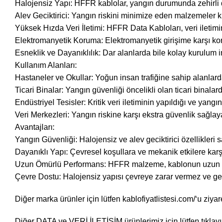
Halojensiz Yapı: HFFR kablolar, yangın durumunda zehirli d
Alev Geciktirici: Yangın riskini minimize eden malzemeler ku
Yüksek Hızda Veri İletimi: HFFR Data Kabloları, veri iletimin
Elektromanyetik Koruma: Elektromanyetik girişime karşı koru
Esneklik ve Dayanıklılık: Dar alanlarda bile kolay kurulum
Kullanım Alanları:
Hastaneler ve Okullar: Yoğun insan trafiğine sahip alanlard
Ticari Binalar: Yangın güvenliği öncelikli olan ticari binalard
Endüstriyel Tesisler: Kritik veri iletiminin yapıldığı ve yang
Veri Merkezleri: Yangın riskine karşı ekstra güvenlik sağlaya
Avantajları:
Yangın Güvenliği: Halojensiz ve alev geciktirici özellikleri
Dayanıklı Yapı: Çevresel koşullara ve mekanik etkilere karş
Uzun Ömürlü Performans: HFFR malzeme, kablonun uzun ö
Çevre Dostu: Halojensiz yapısı çevreye zarar vermez ve ger
Diğer marka ürünler için lütfen
kablofiyatlistesi.com/
‘u ziyar
Diğer
DATA ve VERİ İLETİŞİM
ürünlerimiz için lütfen
tıklay