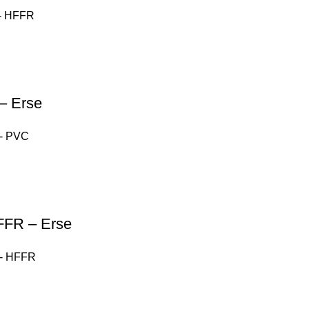
 - HFFR
 – Erse
ı - PVC
HFFR – Erse
ı - HFFR