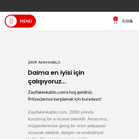
0
MENÜ
0,00
₺
ZAYIF AKIM KABLO
Daima en iyisi için
çalışıyoruz...
Zayifakimkablo.com'a hoş geldiniz.
İhtiyaçlarınızı karşılamak için buradayız!
Zayifakimkablo.com, 2000 yılında
kurulmuş bir e-ticaret sitesidir. Amacımız,
müşterilerimize geniş bir ürün yelpazesi
sunarak elektrik, iletişim ve endüstriyel