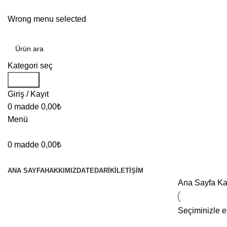
TÜRKİYE'NİN KABLO MERKEZİ!
Wrong menu selected
Kategori seç
Arama
Giriş / Kayıt
0
madde
0,00
₺
Menü
0
madde
0,00
₺
KATEGORİLER
ANA SAYFA
HAKKIMIZDA
TEDARIK
İLETIŞIM
Ana Sayfa
Ka
Seçiminizle 