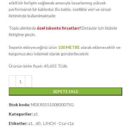
etkili bir iletişim sağlamak amacıyla tasarlanmış yüksek
performanslı bir kablodur. Bu kablo, özellikle veri ve sinyal
iletiminde kullanılmaktadır.
Toplu alımlarda
özel iskonto fırsatları!
Detaylar için bizimle
iletişime geçin.
Sepete ekleyeceğiniz ürün
100 METRE
olarak eklenecektir ve
kargonuz alıcı ödemeli olarak gönderilecektir.
Ürünün birim fiyatı: 45,655 TL’dir.
SEPETE EKLE
Stok kodu:
MDER015100800075G
Kategoriler:
a1
Etiketler:
a1
,
d0
,
LIHCH - Cca-s1a