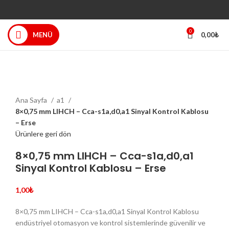
0
MENÜ
0,00
₺
Büyütmek için tıklayın
Ana Sayfa
a1
8×0,75 mm LIHCH – Cca-s1a,d0,a1 Sinyal Kontrol Kablosu
– Erse
Ürünlere geri dön
8×0,75 mm LIHCH – Cca-s1a,d0,a1
Sinyal Kontrol Kablosu – Erse
1,00
₺
8×0,75 mm LIHCH – Cca-s1a,d0,a1 Sinyal Kontrol Kablosu
endüstriyel otomasyon ve kontrol sistemlerinde güvenilir ve