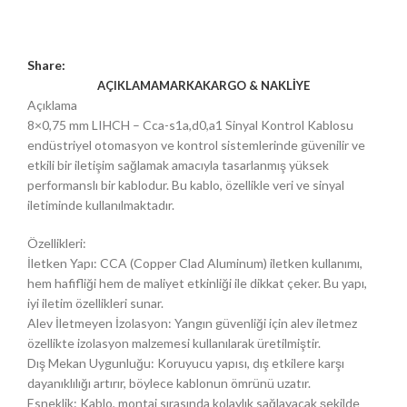
Share:
AÇIKLAMA
MARKA
KARGO & NAKLIYE
Açıklama
8×0,75 mm LIHCH – Cca-s1a,d0,a1 Sinyal Kontrol Kablosu
endüstriyel otomasyon ve kontrol sistemlerinde güvenilir ve
etkili bir iletişim sağlamak amacıyla tasarlanmış yüksek
performanslı bir kablodur. Bu kablo, özellikle veri ve sinyal
iletiminde kullanılmaktadır.
Özellikleri:
İletken Yapı: CCA (Copper Clad Aluminum) iletken kullanımı,
hem hafifliği hem de maliyet etkinliği ile dikkat çeker. Bu yapı,
iyi iletim özellikleri sunar.
Alev İletmeyen İzolasyon: Yangın güvenliği için alev iletmez
özellikte izolasyon malzemesi kullanılarak üretilmiştir.
Dış Mekan Uygunluğu: Koruyucu yapısı, dış etkilere karşı
dayanıklılığı artırır, böylece kablonun ömrünü uzatır.
Esneklik: Kablo, montaj sırasında kolaylık sağlayacak şekilde