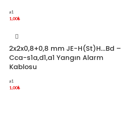
a1
1,00
₺
2x2x0,8+0,8 mm JE-H(St)H…Bd –
Cca-s1a,d1,a1 Yangın Alarm
Kablosu
a1
1,00
₺