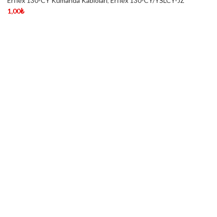
Erflex 130-CY Kumanda Kabloları
,
Erflex 130-CY/YSLCY-JZ
1,00
₺