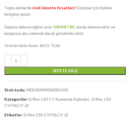
Toplu alımlarda
özel iskonto fırsatları!
Detaylar için bizimle
iletişime geçin.
Sepete ekleyeceğiniz ürün
100 METRE
olarak eklenecektir ve
kargonuz alıcı ödemeli olarak gönderilecektir.
Ürünün birim fiyatı: 60,15 TL’dir.
SEPETE EKLE
Stok kodu:
MDER000900600150G
Kategoriler:
Erflex 130-CY Kumanda Kabloları
,
Erflex 130-
CY/YSLCY-JZ
Etiketler:
Erflex 130-CY/YSLCY-JZ