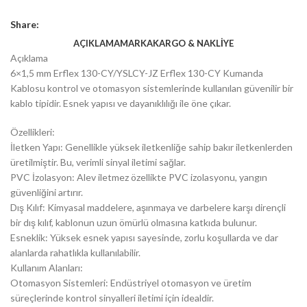
Share:
AÇIKLAMA
MARKA
KARGO & NAKLIYE
Açıklama
6×1,5 mm Erflex 130-CY/YSLCY-JZ Erflex 130-CY Kumanda
Kablosu kontrol ve otomasyon sistemlerinde kullanılan güvenilir bir
kablo tipidir. Esnek yapısı ve dayanıklılığı ile öne çıkar.
Özellikleri:
İletken Yapı: Genellikle yüksek iletkenliğe sahip bakır iletkenlerden
üretilmiştir. Bu, verimli sinyal iletimi sağlar.
PVC İzolasyon: Alev iletmez özellikte PVC izolasyonu, yangın
güvenliğini artırır.
Dış Kılıf: Kimyasal maddelere, aşınmaya ve darbelere karşı dirençli
bir dış kılıf, kablonun uzun ömürlü olmasına katkıda bulunur.
Esneklik: Yüksek esnek yapısı sayesinde, zorlu koşullarda ve dar
alanlarda rahatlıkla kullanılabilir.
Kullanım Alanları:
Otomasyon Sistemleri: Endüstriyel otomasyon ve üretim
süreçlerinde kontrol sinyalleri iletimi için idealdir.