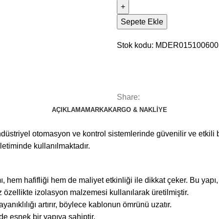
Sepete Ekle
Stok kodu:
MDER01510060
Share:
AÇIKLAMA
MARKA
KARGO & NAKLIYE
triyel otomasyon ve kontrol sistemlerinde güvenilir ve etkili 
iletiminde kullanılmaktadır.
m hafifliği hem de maliyet etkinliği ile dikkat çeker. Bu yapı, iy
 özellikte izolasyon malzemesi kullanılarak üretilmiştir.
anıklılığı artırır, böylece kablonun ömrünü uzatır.
e esnek bir yapıya sahiptir.