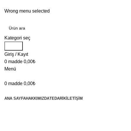
TÜRKİYE'NİN KABLO MERKEZİ!
Wrong menu selected
Kategori seç
Arama
Giriş / Kayıt
0
madde
0,00
₺
Menü
0
madde
0,00
₺
KATEGORİLER
ANA SAYFA
HAKKIMIZDA
TEDARIK
İLETIŞIM
Büyütmek için tıklayın