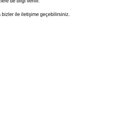
re de bilgi verilir.
zler ile iletişime geçebilirsiniz.