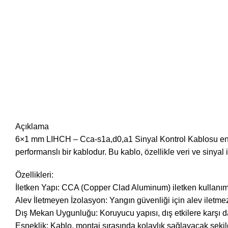
Açıklama
6×1 mm LIHCH – Cca-s1a,d0,a1 Sinyal Kontrol Kablosu endüs
performanslı bir kablodur. Bu kablo, özellikle veri ve sinyal 
Özellikleri:
İletken Yapı: CCA (Copper Clad Aluminum) iletken kullanımı, he
Alev İletmeyen İzolasyon: Yangın güvenliği için alev iletmez
Dış Mekan Uygunluğu: Koruyucu yapısı, dış etkilere karşı day
Esneklik: Kablo, montaj sırasında kolaylık sağlayacak şekild