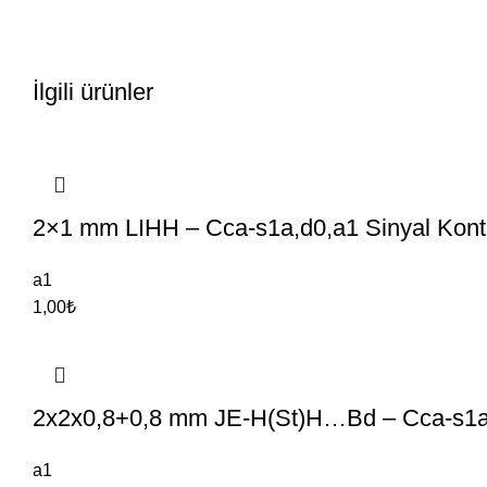
İlgili ürünler
2×1 mm LIHH – Cca-s1a,d0,a1 Sinyal Kontr
a1
1,00
₺
2x2x0,8+0,8 mm JE-H(St)H…Bd – Cca-s1a,
a1