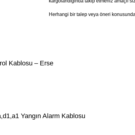
kargolandığında takip etmeniz amaçlı sizle
Herhangi bir talep veya öneri konusunda bi
ol Kablosu – Erse
d1,a1 Yangın Alarm Kablosu