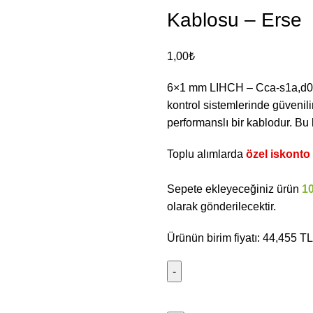
Kablosu – Erse
1,00
₺
6×1 mm LIHCH – Cca-s1a,d0,a
kontrol sistemlerinde güvenili
performanslı bir kablodur. Bu 
Toplu alımlarda
özel iskonto f
Sepete ekleyeceğiniz ürün
1
olarak gönderilecektir.
Ürünün birim fiyatı: 44,455 TL’