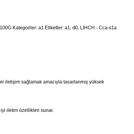
0100G
Kategoriler:
a1
Etiketler:
a1
,
d0
,
LIHCH - Cca-s1a
bir iletişim sağlamak amacıyla tasarlanmış yüksek
i iletim özellikleri sunar.