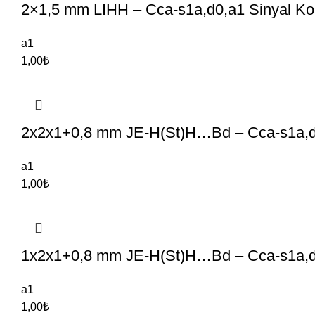
2×1,5 mm LIHH – Cca-s1a,d0,a1 Sinyal Kon
a1
1,00
₺
2x2x1+0,8 mm JE-H(St)H…Bd – Cca-s1a,d
a1
1,00
₺
1x2x1+0,8 mm JE-H(St)H…Bd – Cca-s1a,d
a1
1,00
₺