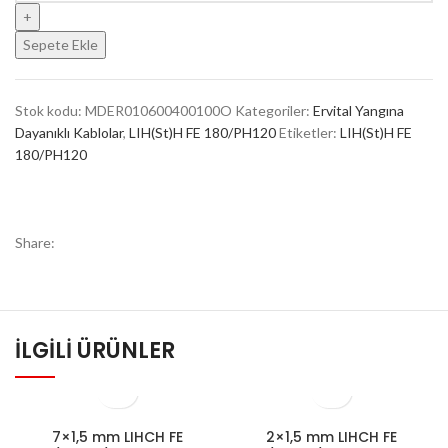
Sepete Ekle
Stok kodu:
MDER010600400100O
Kategoriler:
Ervital Yangına
Dayanıklı Kablolar
,
LIH(St)H FE 180/PH120
Etiketler:
LIH(St)H FE
180/PH120
Share:
İLGILI ÜRÜNLER
7×1,5 mm LIHCH FE
2×1,5 mm LIHCH FE