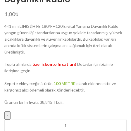
1,00
₺
4×1 mm LIH(St)H FE 180/PH120 Ervital Yangına Dayanıklı Kablo
yangın güvenliği standartlarına uygun şekilde tasarlanmış, yüksek
sıcaklıklara dayanıklı ve güvenilir kablolardır. Bu kablolar, yangın
anında kritik sistemlerin çalışmasını sağlamak için özel olarak
üretilmiştir.
Toplu alımlarda
özel iskonto fırsatları!
Detaylar için bizimle
iletişime geçin.
Sepete ekleyeceğiniz ürün
100 METRE
olarak eklenecektir ve
kargonuz alıcı ödemeli olarak gönderilecektir.
Ürünün birim fiyatı: 38,845 TL’dir.