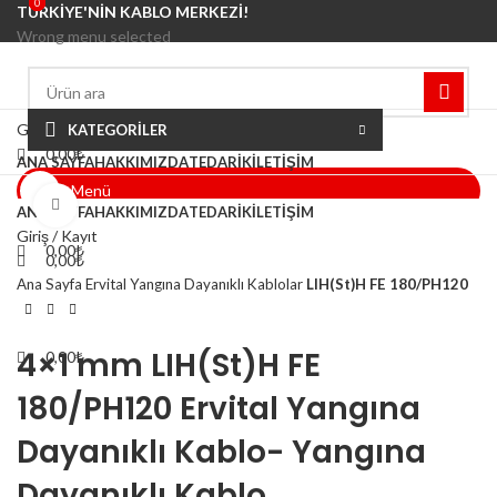
0
0
0
0
TÜRKİYE'NİN KABLO MERKEZİ!
Wrong menu selected
Giriş / Kayıt
KATEGORİLER
0,00
₺
ANA SAYFA
HAKKIMIZDA
TEDARIK
İLETIŞIM
Menü
Büyütmek için tıklayın
ANA SAYFA
HAKKIMIZDA
TEDARIK
İLETIŞIM
Giriş / Kayıt
0,00
₺
0,00
₺
Ana Sayfa
Ervital Yangına Dayanıklı Kablolar
LIH(St)H FE 180/PH120
Menü
4×1 mm LIH(St)H FE
0,00
₺
180/PH120 Ervital Yangına
Dayanıklı Kablo- Yangına
Dayanıklı Kablo