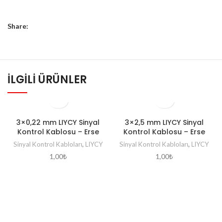
Share:
İLGILI ÜRÜNLER
3×0,22 mm LIYCY Sinyal
3×2,5 mm LIYCY Sinyal
Kontrol Kablosu – Erse
Kontrol Kablosu – Erse
Sinyal Kontrol Kabloları
,
LIYCY
Sinyal Kontrol Kabloları
,
LIYCY
1,00
₺
1,00
₺