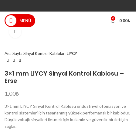
0
MENÜ
0,00
₺
Büyütmek için tıklayın
Ana Sayfa
Sinyal Kontrol Kabloları
LIYCY
3×1 mm LIYCY Sinyal Kontrol Kablosu –
Erse
1,00
₺
3×1 mm LIYCY Sinyal Kontrol Kablosu endüstriyel otomasyon ve
kontrol sistemleri için tasarlanmış yüksek performanslı bir kablodur.
Düşük voltajlı sinyalleri iletmek için kullanılır ve güvenilir bir iletişim
sağlar.