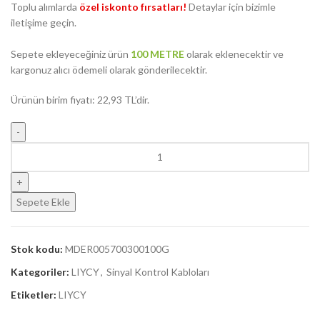
Toplu alımlarda
özel iskonto fırsatları!
Detaylar için bizimle
iletişime geçin.
Sepete ekleyeceğiniz ürün
100 METRE
olarak eklenecektir ve
kargonuz alıcı ödemeli olarak gönderilecektir.
Ürünün birim fiyatı: 22,93 TL’dir.
Sepete Ekle
Stok kodu:
MDER005700300100G
Kategoriler:
LIYCY
,
Sinyal Kontrol Kabloları
Etiketler:
LIYCY