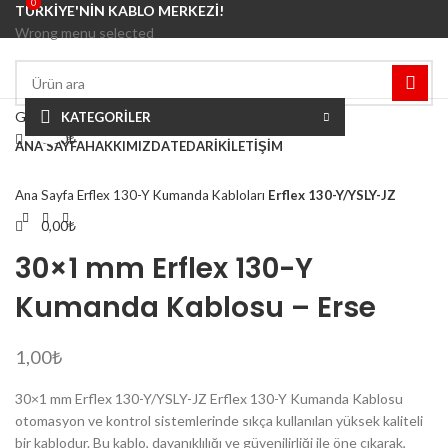
0
0
TÜRKİYE'NİN KABLO MERKEZİ!
Wrong menu selected
Giriş / Kayıt
KATEGORİLER
Büyütmek için tıklayın
0,00
₺
ANA SAYFA
HAKKIMIZDA
TEDARIK
İLETIŞIM
Menü
Ana Sayfa
Erflex 130-Y Kumanda Kabloları
Erflex 130-Y/YSLY-JZ
0,00
₺
30×1 mm Erflex 130-Y
Kumanda Kablosu – Erse
1,00
₺
30×1 mm Erflex 130-Y/YSLY-JZ Erflex 130-Y Kumanda Kablosu
otomasyon ve kontrol sistemlerinde sıkça kullanılan yüksek kaliteli
bir kablodur. Bu kablo, dayanıklılığı ve güvenilirliği ile öne çıkarak,