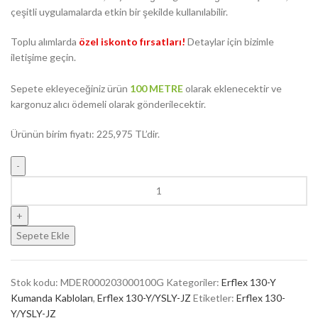
çeşitli uygulamalarda etkin bir şekilde kullanılabilir.
Toplu alımlarda
özel iskonto fırsatları!
Detaylar için bizimle
iletişime geçin.
Sepete ekleyeceğiniz ürün
100 METRE
olarak eklenecektir ve
kargonuz alıcı ödemeli olarak gönderilecektir.
Ürünün birim fiyatı: 225,975 TL’dir.
Sepete Ekle
Stok kodu:
MDER000203000100G
Kategoriler:
Erflex 130-Y
Kumanda Kabloları
,
Erflex 130-Y/YSLY-JZ
Etiketler:
Erflex 130-
Y/YSLY-JZ