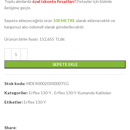
Toplu alımlarda
özel iskonto fırsatları!
Detaylar için bizimle
iletişime geçin.
Sepete ekleyeceğiniz ürün
100 METRE
olarak eklenecektir ve
kargonuz alıcı ödemeli olarak gönderilecektir.
Ürünün birim fiyatı: 152,655 TL’dir.
SEPETE EKLE
Stok kodu:
MDER000203000075G
Kategoriler:
Erflex 130-Y
,
Erflex 130-Y Kumanda Kabloları
Etiketler:
Erflex 130-Y
Share: