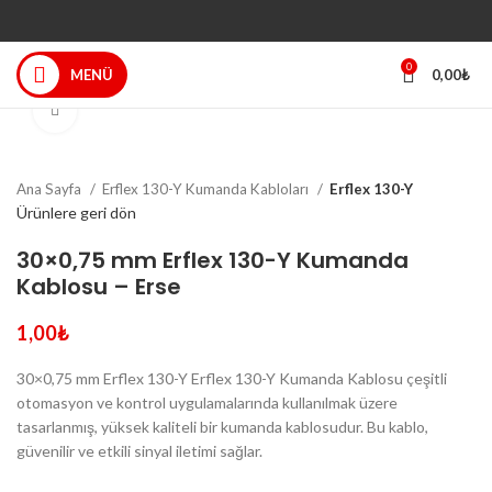
0
MENÜ
0,00
₺
Büyütmek için tıklayın
Ana Sayfa
Erflex 130-Y Kumanda Kabloları
Erflex 130-Y
Ürünlere geri dön
30×0,75 mm Erflex 130-Y Kumanda
Kablosu – Erse
1,00
₺
30×0,75 mm Erflex 130-Y Erflex 130-Y Kumanda Kablosu çeşitli
otomasyon ve kontrol uygulamalarında kullanılmak üzere
tasarlanmış, yüksek kaliteli bir kumanda kablosudur. Bu kablo,
güvenilir ve etkili sinyal iletimi sağlar.