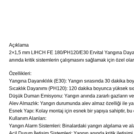
Açıklama
2×1,5 mm LIHCH FE 180/PH120/E30 Ervital Yangına Dayanıklı
anında kritik sistemlerin çalışmasını sağlamak için özel olara
Özellikleri:
Yangına Dayanıklılık (E30): Yangın sırasında 30 dakika boyun
Sıcaklık Dayanımı (PH120): 120 dakika boyunca yüksek sıcaklı
Düşük Duman Emisyonu: Yangın anında zararlı gazların ve d
Alev Almazlık: Yangın durumunda alev almaz özelliği ile ya
Esnek Yapı: Kolay montaj için esnek bir yapıya sahiptir, bu 
Kullanım Alanları:
Yangın Alarm Sistemleri: Binalardaki yangın algılama ve ala
Acil Durum İletişim Sistemleri: Yangın anında kritik iletişimi