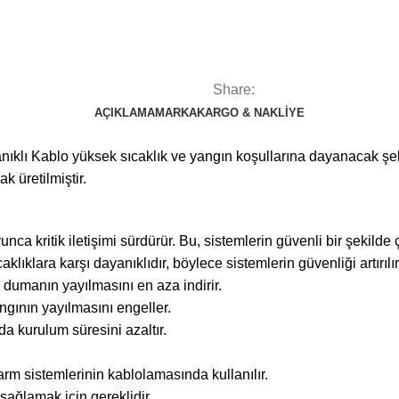
Share:
AÇIKLAMA
MARKA
KARGO & NAKLIYE
 Kablo yüksek sıcaklık ve yangın koşullarına dayanacak şekild
k üretilmiştir.
ca kritik iletişimi sürdürür. Bu, sistemlerin güvenli bir şekilde 
klara karşı dayanıklıdır, böylece sistemlerin güvenliği artırılır
umanın yayılmasını en aza indirir.
ngının yayılmasını engeller.
da kurulum süresini azaltır.
rm sistemlerinin kablolamasında kullanılır.
 sağlamak için gereklidir.