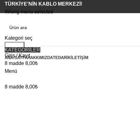
TÜRKİYE'NİN KABLO MERKEZİ!
Wrong menu selected
Kategori seç
Arama
KATEGORİLER
Giriş / Kayıt
ANA SAYFA
HAKKIMIZDA
TEDARIK
İLETIŞIM
8
madde
8,00
₺
Menü
Büyütmek için tıklayın
8
madde
8,00
₺