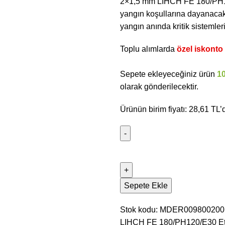
2×1,5 mm LIHCH FE 180/PH120
yangın koşullarına dayanacak 
yangın anında kritik sistemler
Toplu alımlarda
özel iskonto f
Sepete ekleyeceğiniz ürün
1
olarak gönderilecektir.
Ürünün birim fiyatı: 28,61 TL’d
Sepete Ekle
Stok kodu:
MDER00980020
LIHCH FE 180/PH120/E30
Et