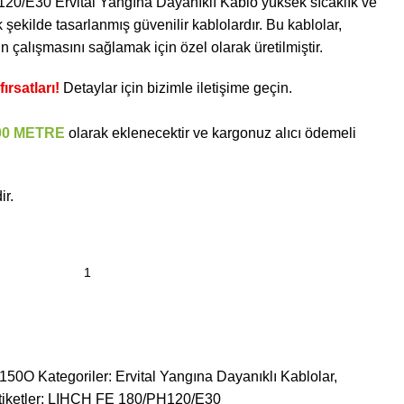
/E30 Ervital Yangına Dayanıklı Kablo yüksek sıcaklık ve
şekilde tasarlanmış güvenilir kablolardır. Bu kablolar,
in çalışmasını sağlamak için özel olarak üretilmiştir.
ırsatları!
Detaylar için bizimle iletişime geçin.
00 METRE
olarak eklenecektir ve kargonuz alıcı ödemeli
ir.
0150O
Kategoriler:
Ervital Yangına Dayanıklı Kablolar
,
iketler:
LIHCH FE 180/PH120/E30