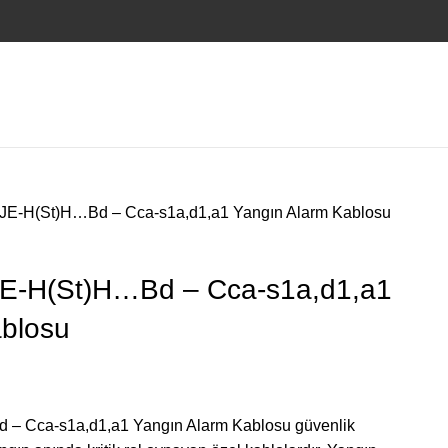
JE-H(St)H…Bd – Cca-s1a,d1,a1 Yangın Alarm Kablosu
E-H(St)H…Bd – Cca-s1a,d1,a1
ablosu
– Cca-s1a,d1,a1 Yangın Alarm Kablosu güvenlik