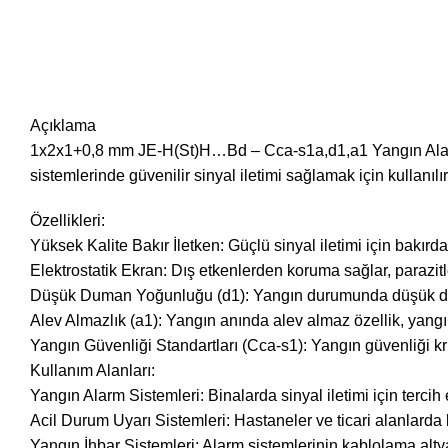
Açıklama
1x2x1+0,8 mm JE-H(St)H…Bd – Cca-s1a,d1,a1 Yangın Alarm Ka
sistemlerinde güvenilir sinyal iletimi sağlamak için kullanılır
Özellikleri:
Yüksek Kalite Bakır İletken: Güçlü sinyal iletimi için bakırda
Elektrostatik Ekran: Dış etkenlerden koruma sağlar, parazit
Düşük Duman Yoğunluğu (d1): Yangın durumunda düşük dum
Alev Almazlık (a1): Yangın anında alev almaz özellik, yangı
Yangın Güvenliği Standartları (Cca-s1): Yangın güvenliği kr
Kullanım Alanları:
Yangın Alarm Sistemleri: Binalarda sinyal iletimi için tercih e
Acil Durum Uyarı Sistemleri: Hastaneler ve ticari alanlarda k
Yangın İhbar Sistemleri: Alarm sistemlerinin kablolama altya