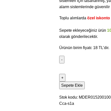
sistemleri için tasarlanmış, y
alarm sistemlerinde güvenilir 
Toplu alımlarda
özel iskonto f
Sepete ekleyeceğiniz ürün
1
olarak gönderilecektir.
Ürünün birim fiyatı: 18 TL’dir.
Sepete Ekle
Stok kodu:
MDER01520010
Cca-s1a