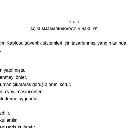
Share:
AÇIKLAMA
MARKA
KARGO & NAKLIYE
blosu güvenlik sistemleri için tasarlanmış, yangın anında kri
.
n yapılmıştır.
lenmeyi önler.
an çıkararak görüş alanını korur.
nın yayılmasını önler.
iterlerine uygundur.
dilir.
ullanılır.
pısında kullanılır.