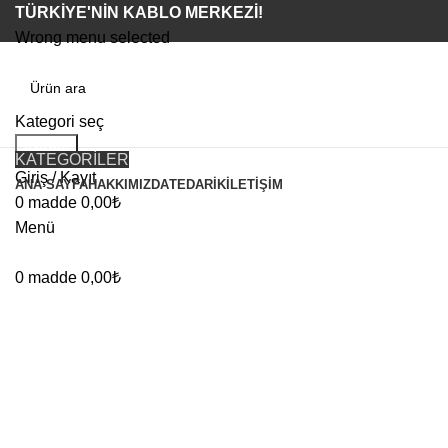
TÜRKİYE'NİN KABLO MERKEZİ!
Wrong menu selected
Kategori seç
Arama
KATEGORİLER
Giriş / Kayıt
ANA SAYFA
HAKKIMIZDA
TEDARIK
İLETIŞIM
0
madde
0,00
₺
Menü
Büyütmek için tıklayın
0
madde
0,00
₺