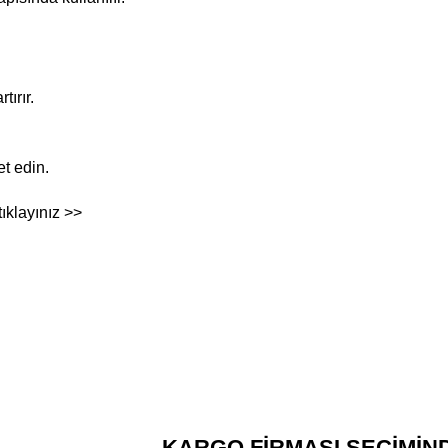
tırır.
et edin.
tıklayınız >>
KARGO FİRMASI SEÇİMİN