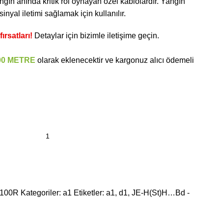
angın anında kritik rol oynayan özel kablolardır. Yangın
sinyal iletimi sağlamak için kullanılır.
ırsatları!
Detaylar için bizimle iletişime geçin.
00 METRE
olarak eklenecektir ve kargonuz alıcı ödemeli
0100R
Kategoriler:
a1
Etiketler:
a1
,
d1
,
JE-H(St)H…Bd -