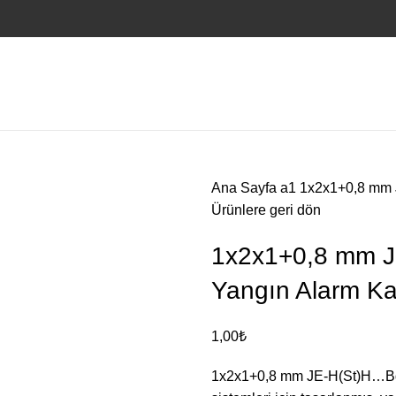
Ana Sayfa
a1
1x2x1+0,8 mm 
Ürünlere geri dön
1x2x1+0,8 mm J
Yangın Alarm K
1,00
₺
1x2x1+0,8 mm JE-H(St)H…Bd 